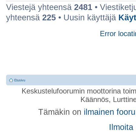
Viestejä yhteensä
2481
• Viestiket
yhteensä
225
• Uusin käyttäjä
Käy
Error locati
Etusivu
Keskustelufoorumin moottorina toim
Käännös, Lurttin
Tämäkin on
ilmainen foor
Ilmoita