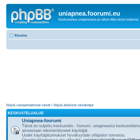
uniapnea.foorumi.eu
Keskustelua uniapneasta ja siihen liittyvästä hoidosta
Etusivu
Näytä vastaamattomat viestit
•
Näytä aktiiviset viestiketjut
KESKUSTELUALUE
Uniapnea-foorumi
Tämä on suljettu keskustelu - foorumi, uniapneasta keskustele
ainoastaan rekisteröityneet käyttäjät.
Uudet käyttäjätunnukset hyväksytään ylläpidon toimesta.
Ongelmatilanteessa ota yhteyttä:
uniapnea(piste)foorumi(ätt)g